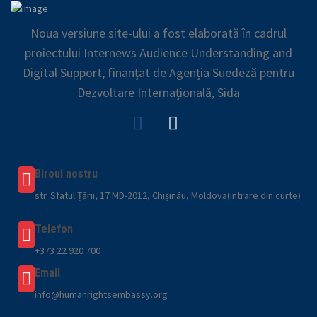
Noua versiune site-ului a fost elaborată în cadrul
proiectului Internews Audience Understanding and
Digital Support, finanţat de Agenția Suedeză pentru
Dezvoltare Internațională, Sida
Biroul nostru
str. Sfatul Țării, 17 MD-2012, Chișinău, Moldova(intrare din curte)
Telefon
+373 22 920 700
Email
info@humanrightsembassy.org