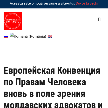
Aceasta este o nouă versiune a site-ului.
Du-te la vechi
Европейская Конвенция
по Правам Человека
вновь в поле зрения
молдавских адвокатов и