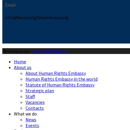
Email
info@humanrightsembassy.org
Developed by -
Xsort Web Studio
Home
About us
About Human Rights Embassy
Human Rights Embassy in the world
Statute of Human Rights Embassy
Strategic plan
Staff
Vacancies
Contacts
What we do
News
Events