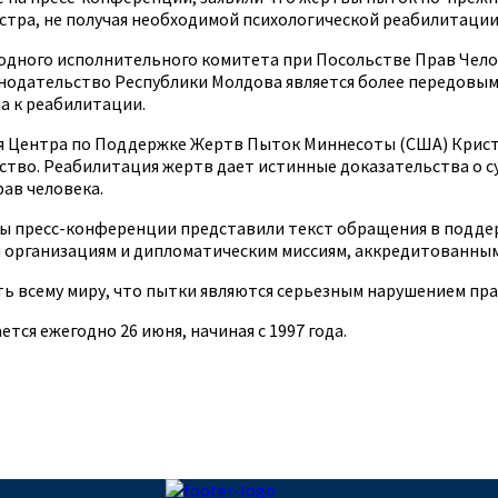
стра, не получая необходимой психологической реабилитации
дного исполнительного комитета при Посольстве Прав Чело
нодательство Республики Молдова является более передовым,
а к реабилитации.
я Центра по Поддержке Жертв Пыток Миннесоты (США) Кристи 
во. Реабилитация жертв дает истинные доказательства о су
ав человека.
ры пресс-конференции представили текст обращения в подд
 организациям и дипломатическим миссиям, аккредитованным
ь всему миру, что пытки являются серьезным нарушением пра
я ежегодно 26 июня, начиная с 1997 года.