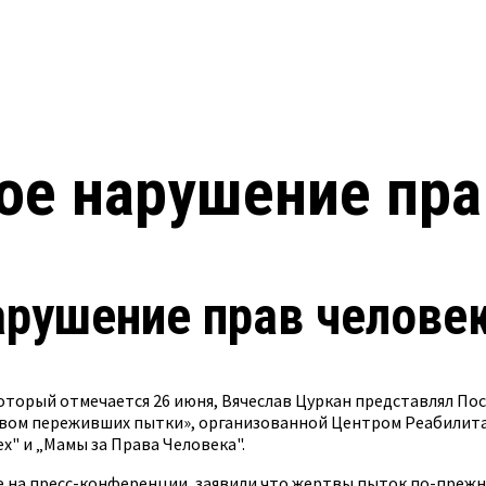
ое нарушение пра
арушение прав челове
оторый отмечается 26 июня, Вячеслав Цуркан представлял По
авом переживших пытки», организованной Центром Реабилит
" и „Мамы за Права Человека".
на пресс-конференции, заявили что жертвы пыток по-прежн