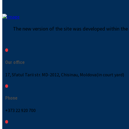
The new version of the site was developed within the
Our office
17, Sfatul Tarii str. MD-2012, Chisinau, Moldova(in court yard)
Phone
+373 22 920 700