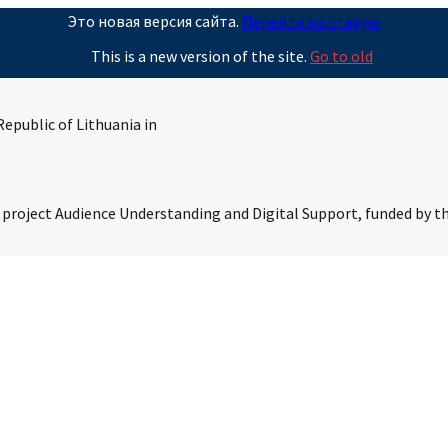
Это новая версия сайта.
Перейти на старую
This is a new version of the site.
Go to old
epublic of Lithuania in
s project Audience Understanding and Digital Support, funded by