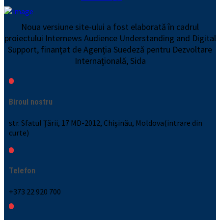
Noua versiune site-ului a fost elaborată în cadrul
proiectului Internews Audience Understanding and Digital
Support, finanţat de Agenția Suedeză pentru Dezvoltare
Internațională, Sida
Biroul nostru
str. Sfatul Țării, 17 MD-2012, Chișinău, Moldova(intrare din
curte)
Telefon
+373 22 920 700