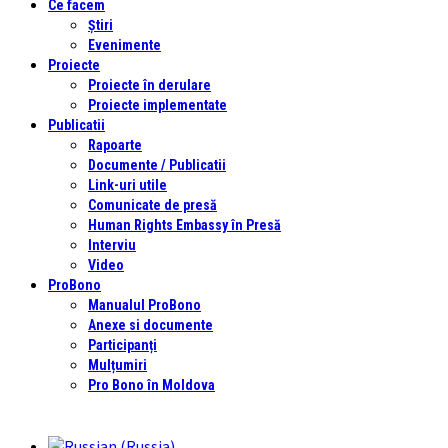
Ce facem
Știri
Evenimente
Proiecte
Proiecte în derulare
Proiecte implementate
Publicatii
Rapoarte
Documente / Publicatii
Link-uri utile
Comunicate de presă
Human Rights Embassy în Presă
Interviu
Video
ProBono
Manualul ProBono
Anexe si documente
Participanți
Mulțumiri
Pro Bono în Moldova