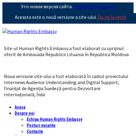
Это новая версия сайта.
Перейти на старую
Aceasta este o nouă versiune a site-ului.
Du-te la vechi
Site-ul Human Rights Embassy a fost elaborat cu sprijinul
oferit de Ambasada Republicii Lituania în Republica Moldova
Noua versiune site-ului a fost elaborată în cadrul proiectului
Internews Audience Understanding and Digital Support,
finanţat de Agenția Suedeză pentru Dezvoltare
Internațională, Sida
Acasa
Despre noi
Echipa Human Rights Embassy
Posturi vacante
Contacte