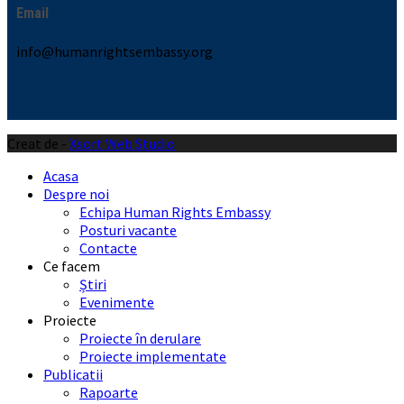
Email
info@humanrightsembassy.org
Creat de -
Xsort Web Studio
Acasa
Despre noi
Echipa Human Rights Embassy
Posturi vacante
Contacte
Ce facem
Știri
Evenimente
Proiecte
Proiecte în derulare
Proiecte implementate
Publicatii
Rapoarte