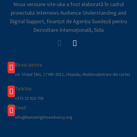
Noua versiune site-ului a fost elaborată în cadrul
proiectului Internews Audience Understanding and
Digital Support, finanţat de Agenția Suedeză pentru
Dezvoltare Internațională, Sida
Biroul nostru
str. Sfatul Țării, 17 MD-2012, Chișinău, Moldova(intrare din curte)
Telefon
+373 22 920 700
Email
info@humanrightsembassy.org