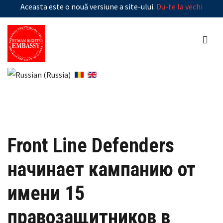
Aceasta este o nouă versiune a site-ului.
Du-te la vechi
Front Line Defenders
начинает кампанию от
имени 15
правозащитников в