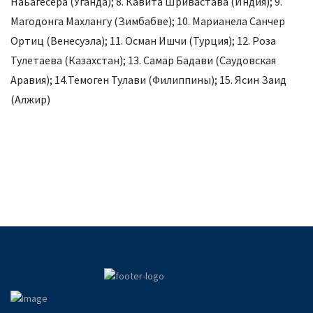
Наьагесера (Уганда); 8. Кавита Шривастава (Индия); 9.
Магодонга Махлангу (Зимбабве); 10. Марианела Санчер
Ортиц (Венесуэла); 11. Осман Ишчи (Турция); 12. Роза
Тулетаева (Казахстан); 13. Самар Бадави (Саудовская
Аравия); 14.Темоген Тулави (Филиппины); 15. Ясин Заид
(Алжир)