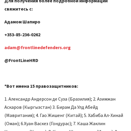
Для получения более подробной информации
свяжитесь с:
Адамом Шапиро
+353-85-236-0262
adam@frontlinedefenders.org
@FrontLineHRD
*Вот имена 15 правозащитников:
1. Александр Андерсон де Суза (Бразилия); 2. Азимжан
Аскаров (Кыргызстан) 3. Бирам Да Улд Абейд
(Мавритания); 4. Гао Жишенг (Китай); 5. Хабиба Ал-Хинай
(Оман); 6.Хуан Васкез (Гондурас); 7. Каша Жаклин