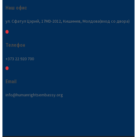
Наш офис
ул. Сфатул Цэрий, 17MD-2012, Кишинев, Молдова(вход со двора)
Телефон
+373 22 920 700
Email
info@humanrightsembassy.org