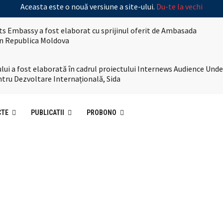
Aceasta este o nouă versiune a site-ului.
Du-te la vechi
s Embassy a fost elaborat cu sprijinul oferit de Ambasada
 în Republica Moldova
lui a fost elaborată în cadrul proiectului Internews Audience Und
tru Dezvoltare Internațională, Sida
CTE
PUBLICATII
PROBONO