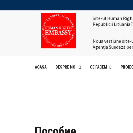
Site-ul Human Right
Republicii Lituania
Noua versiune site-u
Agenția Suedeză pen
ACASA
DESPRE NOI
CE FACEM
PROIE
Пособие