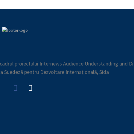
n cadrul proiectului Internews Audience Understanding and Di
ia Suedeză pentru Dezvoltare Internațională, Sida