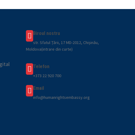
Biroul nostru
str. Sfatul Țării, 17 MD-2012, Chișinău,
Moldova(intrare din curte)
gital
Telefon
+373 22 920 700
Email
info@humanrightsembassy.org