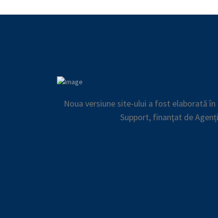
Noua versiune site-ului a fost elaborată î
Support, finanţat de Agenț