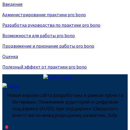
Введение
Администрирование практики pro bono
Разработка руководства по практике pro bono
Возможности для работы pro bono
Продвижение и признание работы pro bono
Оценка
Полезный эффект от практики pro bono
Новая версия сайта разработана в рамках проекта
Интерньюс Понимание аудиторий и цифровая
поддержка (AUDS) при поддержке Шведского
агентства по международному развитию, Sida