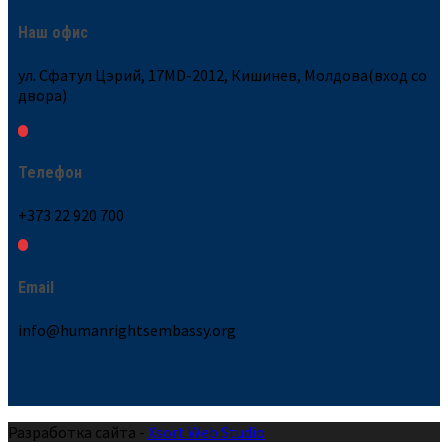
Наш офис
ул. Сфатул Цэрий, 17MD-2012, Кишинев, Молдова(вход со
двора)
Телефон
+373 22 920 700
Email
info@humanrightsembassy.org
Разработка сайта -
Xsort Web Studio