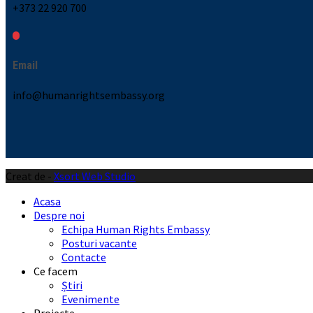
+373 22 920 700
Email
info@humanrightsembassy.org
Creat de -
Xsort Web Studio
Acasa
Despre noi
Echipa Human Rights Embassy
Posturi vacante
Contacte
Ce facem
Știri
Evenimente