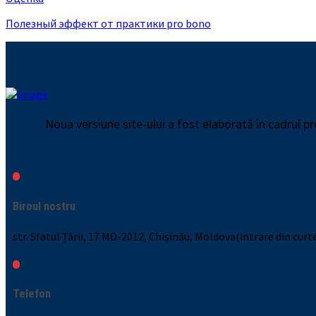
Полезный эффект от практики pro bono
Noua versiune site-ului a fost elaborată în cadrul 
Biroul nostru
str. Sfatul Țării, 17 MD-2012, Chișinău, Moldova(intrare din curt
Telefon