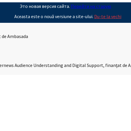
Это новая версия сайта.
Перейти на старую
Aceasta este o nouă versiune a site-ului.
Du-te la vechi
it de Ambasada
Internews Audience Understanding and Digital Support, finanţat de 