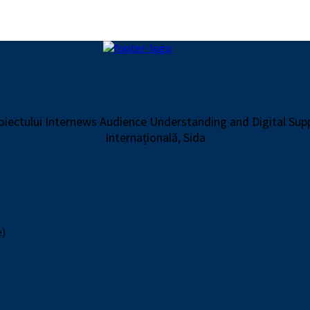
proiectului Internews Audience Understanding and Digital Su
Internațională, Sida
e)