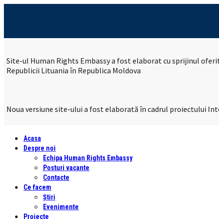
Site-ul Human Rights Embassy a fost elaborat cu sprijinul ofer
Republicii Lituania în Republica Moldova
Noua versiune site-ului a fost elaborată în cadrul proiectului 
Acasa
Despre noi
Echipa Human Rights Embassy
Posturi vacante
Contacte
Ce facem
Știri
Evenimente
Proiecte