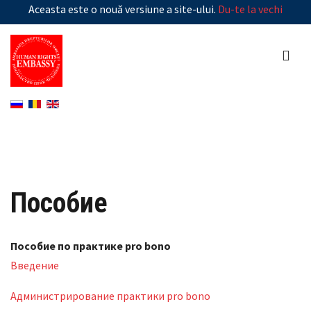
Aceasta este o nouă versiune a site-ului.
Du-te la vechi
Пособие
Пособие по практике pro bono
Введение
Администрирование практики pro bono