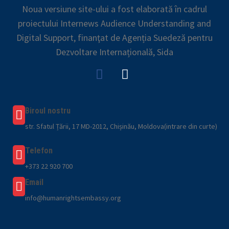
Noua versiune site-ului a fost elaborată în cadrul
proiectului Internews Audience Understanding and
Digital Support, finanţat de Agenția Suedeză pentru
Dezvoltare Internațională, Sida
Biroul nostru
str. Sfatul Țării, 17 MD-2012, Chișinău, Moldova(intrare din curte)
Telefon
+373 22 920 700
Email
info@humanrightsembassy.org