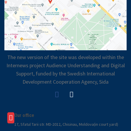
The new version of the site was developed within the
Internews project Audience Understanding and Digital
Support, funded by the Swedish International
Development Cooperation Agency, Sida
Our office
17, Sfatul Tarii str. MD-2012, Chisinau, Moldova(in court yard)