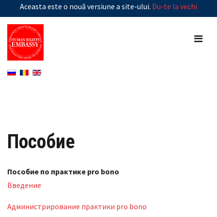
Aceasta este o nouă versiune a site-ului.
Du-te la vechi
Пособие
Пособие по практике pro bono
Введение
Администрирование практики pro bono