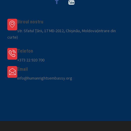
Biroul nostru
str. Sfatul Țării, 17 MD-2012, Chișinău, Moldova(intrare din
curte)
Telefon
+373 22 920 700
Email
info@humanrightsembassy.org