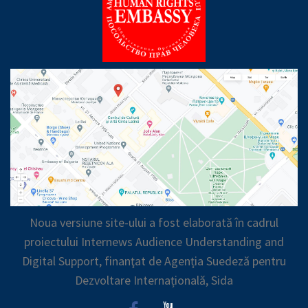
Noua versiune site-ului a fost elaborată în cadrul
proiectului Internews Audience Understanding and
Digital Support, finanţat de Agenția Suedeză pentru
Dezvoltare Internațională, Sida