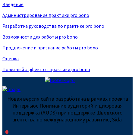
Введение
Администрирование практики pro bono
Разработка руководства по практике pro bono
Возможности для работы pro bono
Продвижение и признание работы pro bono
Оценка
Полезный эффект от практики pro bono
Новая версия сайта разработана в рамках проекта
Интерньюс Понимание аудиторий и цифровая
поддержка (AUDS) при поддержке Шведского
агентства по международному развитию, Sida