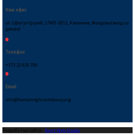
Наш офис
ул. Сфатул Цэрий, 17MD-2012, Кишинев, Молдова(вход со
двора)
Телефон
+373 22 920 700
Email
info@humanrightsembassy.org
Разработка сайта -
Xsort Web Studio