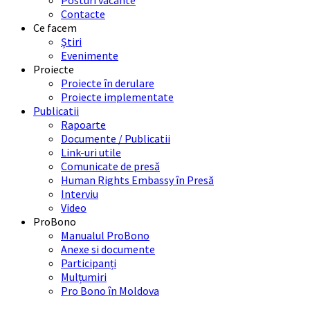
Posturi vacante
Contacte
Ce facem
Știri
Evenimente
Proiecte
Proiecte în derulare
Proiecte implementate
Publicatii
Rapoarte
Documente / Publicatii
Link-uri utile
Comunicate de presă
Human Rights Embassy în Presă
Interviu
Video
ProBono
Manualul ProBono
Anexe si documente
Participanți
Mulțumiri
Pro Bono în Moldova