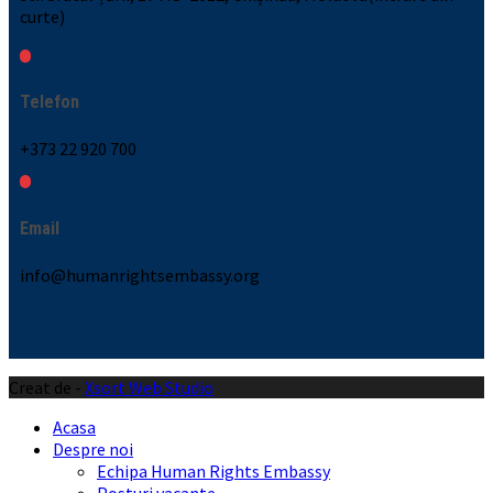
curte)
Telefon
+373 22 920 700
Email
info@humanrightsembassy.org
Creat de -
Xsort Web Studio
Acasa
Despre noi
Echipa Human Rights Embassy