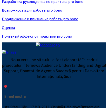
Разработка руководства по практике pro bono
Возможности для работы pro bono
Продвижение и признание работы pro bono
Оценка
Полезный эффект от практики pro bono
Noua versiune site-ului a fost elaborată în cadrul
proiectului Internews Audience Understanding and Digital
Support, finanţat de Agenția Suedeză pentru Dezvoltare
Internațională, Sida
Biroul nostru
str. Sfatul Țării, 17 MD-2012, Chișinău, Moldova(intrare din