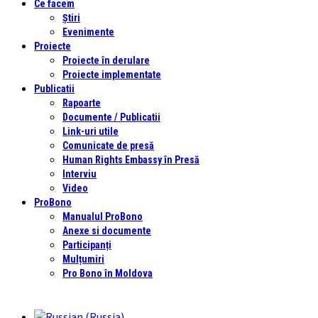
Ce facem
Știri
Evenimente
Proiecte
Proiecte în derulare
Proiecte implementate
Publicatii
Rapoarte
Documente / Publicatii
Link-uri utile
Comunicate de presă
Human Rights Embassy în Presă
Interviu
Video
ProBono
Manualul ProBono
Anexe si documente
Participanți
Mulțumiri
Pro Bono în Moldova