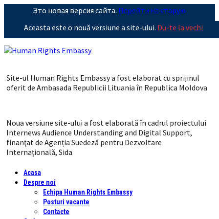
Это новая версия сайта.
Перейти на старую
Aceasta este o nouă versiune a site-ului.
Du-te la vechi
Site-ul Human Rights Embassy a fost elaborat cu sprijinul
oferit de Ambasada Republicii Lituania în Republica Moldova
Noua versiune site-ului a fost elaborată în cadrul proiectului
Internews Audience Understanding and Digital Support,
finanţat de Agenția Suedeză pentru Dezvoltare
Internațională, Sida
Acasa
Despre noi
Echipa Human Rights Embassy
Posturi vacante
Contacte