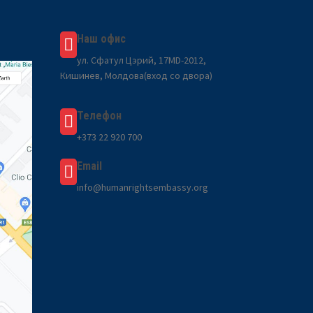
Наш офис
ул. Сфатул Цэрий, 17MD-2012,
Кишинев, Молдова(вход со двора)
Телефон
+373 22 920 700
Email
info@humanrightsembassy.org