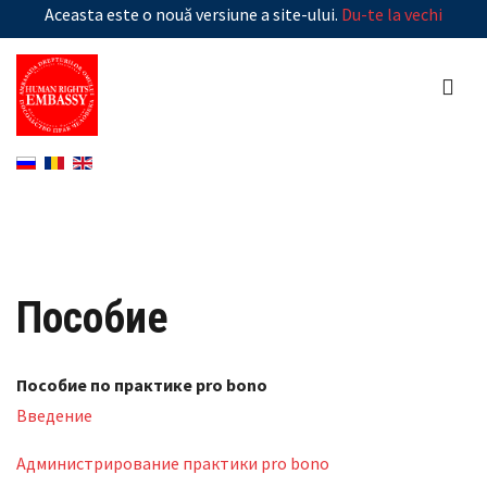
Aceasta este o nouă versiune a site-ului.
Du-te la vechi
Пособие
Пособие по практике pro bono
Введение
Администрирование практики pro bono