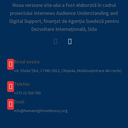
Noua versiune site-ului a fost elaborată în cadrul
proiectului Internews Audience Understanding and
Digital Support, finanţat de Agenția Suedeză pentru
Dezvoltare Internațională, Sida
Biroul nostru
str. Sfatul Țării, 17 MD-2012, Chișinău, Moldova(intrare din curte)
Telefon
+373 22 920 700
Email
info@humanrightsembassy.org