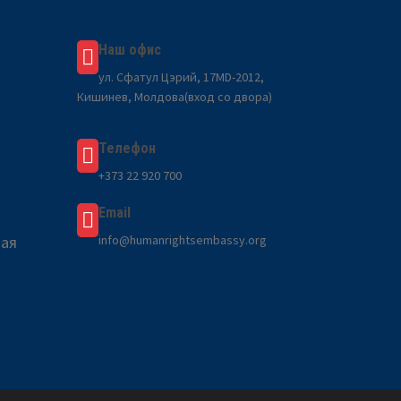
Наш офис
ул. Сфатул Цэрий, 17MD-2012,
Кишинев, Молдова(вход со двора)
Телефон
+373 22 920 700
Email
вая
info@humanrightsembassy.org
a