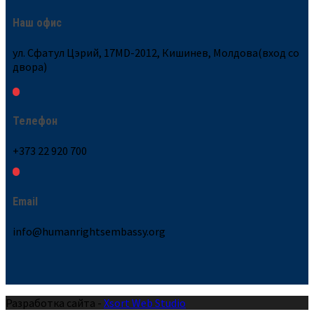
Наш офис
ул. Сфатул Цэрий, 17MD-2012, Кишинев, Молдова(вход со
двора)
Телефон
+373 22 920 700
Email
info@humanrightsembassy.org
Разработка сайта -
Xsort Web Studio