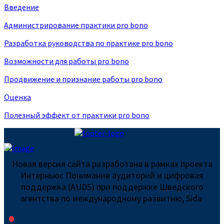
Введение
Администрирование практики pro bono
Разработка руководства по практике pro bono
Возможности для работы pro bono
Продвижение и признание работы pro bono
Оценка
Полезный эффект от практики pro bono
Новая версия сайта разработана в рамках проекта
Интерньюс Понимание аудиторий и цифровая
поддержка (AUDS) при поддержке Шведского
агентства по международному развитию, Sida