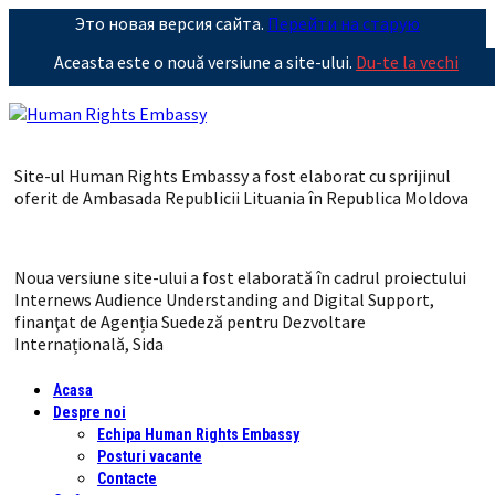
Это новая версия сайта.
Перейти на старую
Aceasta este o nouă versiune a site-ului.
Du-te la vechi
Site-ul Human Rights Embassy a fost elaborat cu sprijinul
oferit de Ambasada Republicii Lituania în Republica Moldova
Noua versiune site-ului a fost elaborată în cadrul proiectului
Internews Audience Understanding and Digital Support,
finanţat de Agenția Suedeză pentru Dezvoltare
Internațională, Sida
Acasa
Despre noi
Echipa Human Rights Embassy
Posturi vacante
Contacte