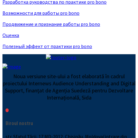
Разработка руководства по практике pro bono
Возможности для работы pro bono
Продвижение и признание работы pro bono
Оценка
Полезный эффект от практики pro bono
Noua versiune site-ului a fost elaborată în cadrul
proiectului Internews Audience Understanding and Digital
Support, finanţat de Agenția Suedeză pentru Dezvoltare
Internațională, Sida
Biroul nostru
str. Sfatul Țării, 17 MD-2012, Chișinău, Moldova(intrare din