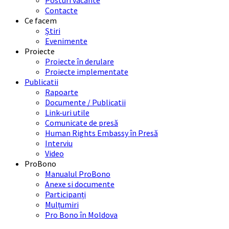
Posturi vacante
Contacte
Ce facem
Știri
Evenimente
Proiecte
Proiecte în derulare
Proiecte implementate
Publicatii
Rapoarte
Documente / Publicatii
Link-uri utile
Comunicate de presă
Human Rights Embassy în Presă
Interviu
Video
ProBono
Manualul ProBono
Anexe si documente
Participanți
Mulțumiri
Pro Bono în Moldova