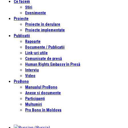
Ce facem
Știri
Evenimente
Proiecte
Proiecte în derulare
Proiecte implementate
Publicatii
Rapoarte
Documente / Publicatii
Link-uri utile
Comunicate de presă
Human Rights Embassy în Presă
Interviu
Video
ProBono
Manualul ProBono
Anexe si documente
Participanți
Mulțumiri
Pro Bono în Moldova