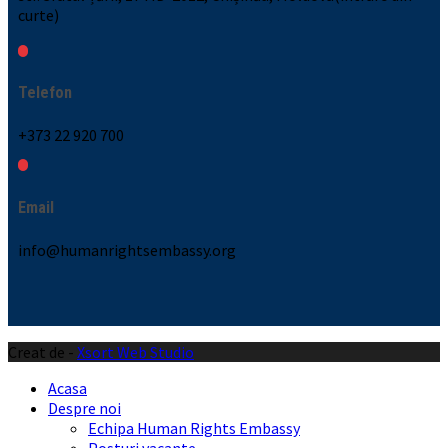
curte)
Telefon
+373 22 920 700
Email
info@humanrightsembassy.org
Creat de -
Xsort Web Studio
Acasa
Despre noi
Echipa Human Rights Embassy