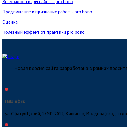
Возможности для работы pro bono
Продвижение и признание работы pro bono
Оценка
Полезный эффект от практики pro bono
Новая версия сайта разработана в рамках проек
Наш офис
ул. Сфатул Цэрий, 17MD-2012, Кишинев, Молдова(вход со д