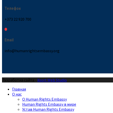
Телефон
+373 22 920 700
Email
info@humanrightsembassy.org
Разработка сайта -
Xsort Web Studio
Главная
О нас
О Human Rights Embassy
Human Rights Embassy в мире
Устав Human Rights Embassy