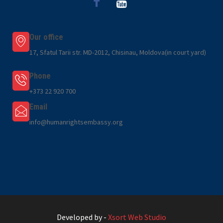
Our office
17, Sfatul Tarii str. MD-2012, Chisinau, Moldova(in court yard)
Phone
+373 22 920 700
Email
info@humanrightsembassy.org
Developed by -
Xsort Web Studio