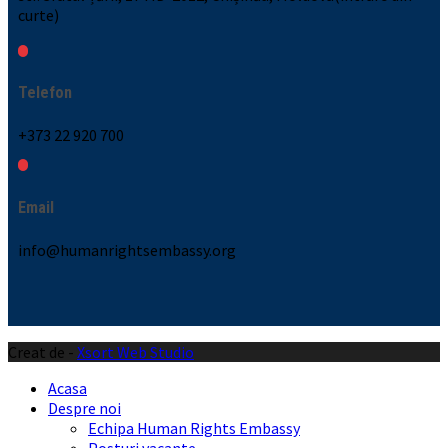
curte)
Telefon
+373 22 920 700
Email
info@humanrightsembassy.org
Creat de -
Xsort Web Studio
Acasa
Despre noi
Echipa Human Rights Embassy