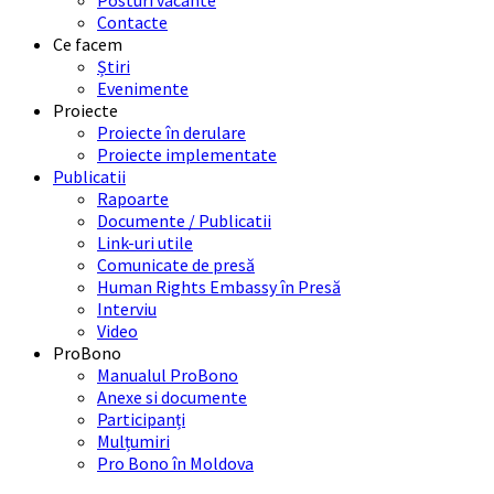
Posturi vacante
Contacte
Ce facem
Știri
Evenimente
Proiecte
Proiecte în derulare
Proiecte implementate
Publicatii
Rapoarte
Documente / Publicatii
Link-uri utile
Comunicate de presă
Human Rights Embassy în Presă
Interviu
Video
ProBono
Manualul ProBono
Anexe si documente
Participanți
Mulțumiri
Pro Bono în Moldova