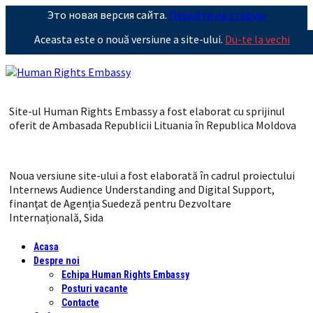
Это новая версия сайта.
Перейти на старую
Aceasta este o nouă versiune a site-ului.
Du-te la vechi
Site-ul Human Rights Embassy a fost elaborat cu sprijinul
oferit de Ambasada Republicii Lituania în Republica Moldova
Noua versiune site-ului a fost elaborată în cadrul proiectului
Internews Audience Understanding and Digital Support,
finanţat de Agenția Suedeză pentru Dezvoltare
Internațională, Sida
Acasa
Despre noi
Echipa Human Rights Embassy
Posturi vacante
Contacte