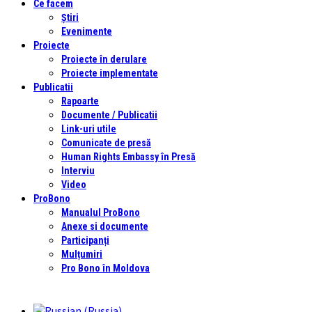
Ce facem
Știri
Evenimente
Proiecte
Proiecte în derulare
Proiecte implementate
Publicatii
Rapoarte
Documente / Publicatii
Link-uri utile
Comunicate de presă
Human Rights Embassy în Presă
Interviu
Video
ProBono
Manualul ProBono
Anexe si documente
Participanți
Mulțumiri
Pro Bono în Moldova