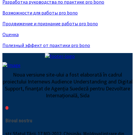
Разработка руководства по практике pro bono
Возможности для работы pro bono
Продвижение и признание работы pro bono
Оценка
Полезный эффект от практики pro bono
Noua versiune site-ului a fost elaborată în cadrul
proiectului Internews Audience Understanding and Digital
Support, finanţat de Agenția Suedeză pentru Dezvoltare
Internațională, Sida
Biroul nostru
str. Sfatul Țării, 17 MD-2012, Chișinău, Moldova(intrare din