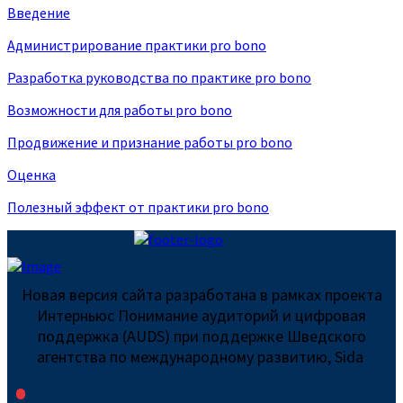
Введение
Администрирование практики pro bono
Разработка руководства по практике pro bono
Возможности для работы pro bono
Продвижение и признание работы pro bono
Оценка
Полезный эффект от практики pro bono
Новая версия сайта разработана в рамках проекта
Интерньюс Понимание аудиторий и цифровая
поддержка (AUDS) при поддержке Шведского
агентства по международному развитию, Sida