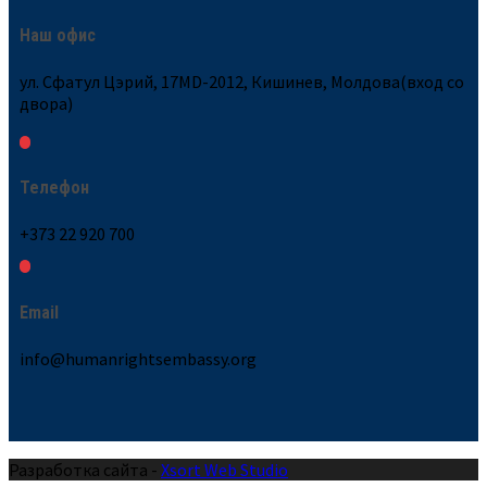
Наш офис
ул. Сфатул Цэрий, 17MD-2012, Кишинев, Молдова(вход со
двора)
Телефон
+373 22 920 700
Email
info@humanrightsembassy.org
Разработка сайта -
Xsort Web Studio