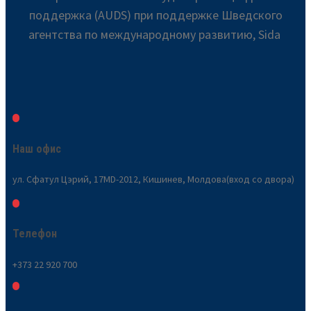
поддержка (AUDS) при поддержке Шведского
агентства по международному развитию, Sida
Наш офис
ул. Сфатул Цэрий, 17MD-2012, Кишинев, Молдова(вход со двора)
Телефон
+373 22 920 700