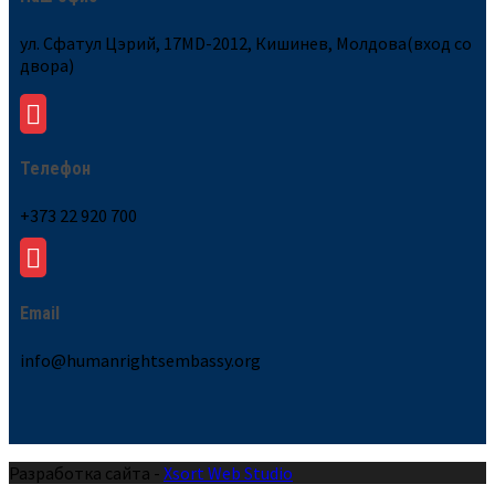
ул. Сфатул Цэрий, 17MD-2012, Кишинев, Молдова(вход со
двора)
Телефон
+373 22 920 700
Email
info@humanrightsembassy.org
Разработка сайта -
Xsort Web Studio