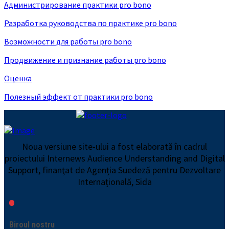
Администрирование практики pro bono
Разработка руководства по практике pro bono
Возможности для работы pro bono
Продвижение и признание работы pro bono
Оценка
Полезный эффект от практики pro bono
Noua versiune site-ului a fost elaborată în cadrul
proiectului Internews Audience Understanding and Digital
Support, finanţat de Agenția Suedeză pentru Dezvoltare
Internațională, Sida
Biroul nostru