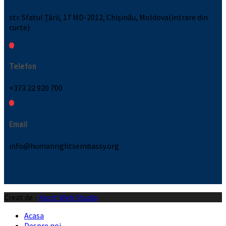
str. Sfatul Țării, 17 MD-2012, Chișinău, Moldova(intrare din
curte)
Telefon
+373 22 920 700
Email
info@humanrightsembassy.org
Creat de -
Xsort Web Studio
Acasa
Despre noi