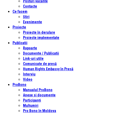
Posturi vacante
Contacte
Ce facem
Știri
Evenimente
Proiecte
Proiecte în derulare
Proiecte implementate
Publicatii
Rapoarte
Documente / Publicatii
Link-uri utile
Comunicate de presă
Human Rights Embassy în Presă
Interviu
Video
ProBono
Manualul ProBono
Anexe si documente
Participanți
Mulțumiri
Pro Bono în Moldova