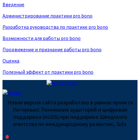
Введение
Администрирование практики pro bono
Разработка руководства по практике pro bono
Возможности для работы pro bono
Продвижение и признание работы pro bono
Оценка
Полезный эффект от практики pro bono
Новая версия сайта разработана в рамках проекта
Интерньюс Понимание аудиторий и цифровая
поддержка (AUDS) при поддержке Шведского
агентства по международному развитию, Sida