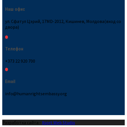
Наш офис
ул. Сфатул Цэрий, 17MD-2012, Кишинев, Молдова(вход со
двора)
Телефон
+373 22 920 700
Email
info@humanrightsembassy.org
Разработка сайта -
Xsort Web Studio