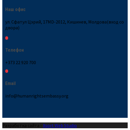
Наш офис
ул. Сфатул Цэрий, 17MD-2012, Кишинев, Молдова(вход со
двора)
Телефон
+373 22 920 700
Email
info@humanrightsembassy.org
Разработка сайта -
Xsort Web Studio