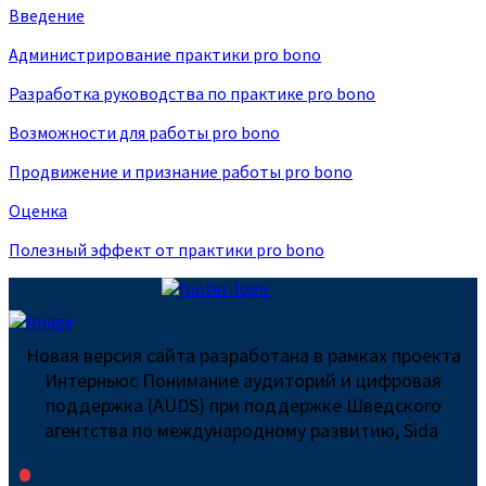
Введение
Администрирование практики pro bono
Разработка руководства по практике pro bono
Возможности для работы pro bono
Продвижение и признание работы pro bono
Оценка
Полезный эффект от практики pro bono
Новая версия сайта разработана в рамках проекта
Интерньюс Понимание аудиторий и цифровая
поддержка (AUDS) при поддержке Шведского
агентства по международному развитию, Sida