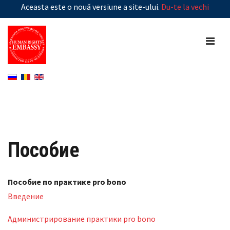
Aceasta este o nouă versiune a site-ului.
Du-te la vechi
Пособие
Пособие по практике pro bono
Введение
Администрирование практики pro bono