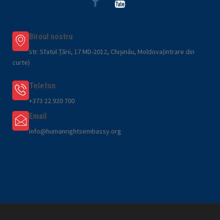
Biroul nostru
str. Sfatul Țării, 17 MD-2012, Chișinău, Moldova(intrare din
curte)
Telefon
+373 22 920 700
Email
info@humanrightsembassy.org