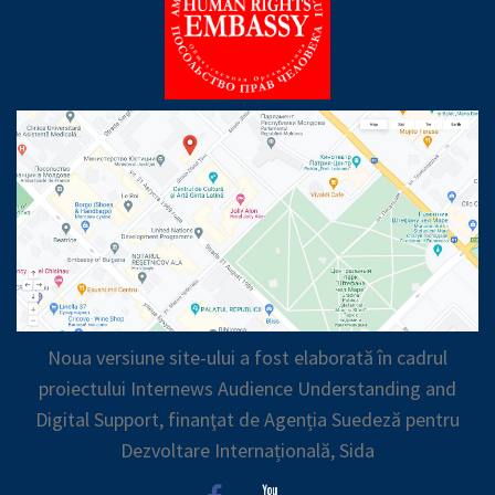
Noua versiune site-ului a fost elaborată în cadrul
proiectului Internews Audience Understanding and
Digital Support, finanţat de Agenția Suedeză pentru
Dezvoltare Internațională, Sida