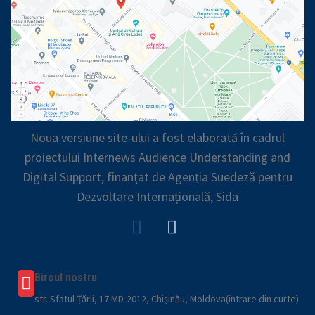
Noua versiune site-ului a fost elaborată în cadrul
proiectului Internews Audience Understanding and
Digital Support, finanţat de Agenția Suedeză pentru
Dezvoltare Internațională, Sida
Biroul nostru
str. Sfatul Țării, 17 MD-2012, Chișinău, Moldova(intrare din curte)