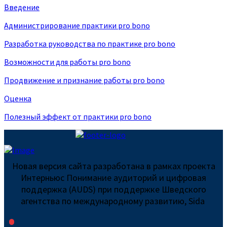
Введение
Администрирование практики pro bono
Разработка руководства по практике pro bono
Возможности для работы pro bono
Продвижение и признание работы pro bono
Оценка
Полезный эффект от практики pro bono
Новая версия сайта разработана в рамках проекта
Интерньюс Понимание аудиторий и цифровая
поддержка (AUDS) при поддержке Шведского
агентства по международному развитию, Sida