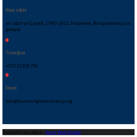
Наш офис
ул. Сфатул Цэрий, 17MD-2012, Кишинев, Молдова(вход со
двора)
Телефон
+373 22 920 700
Email
info@humanrightsembassy.org
Разработка сайта -
Xsort Web Studio