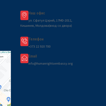
Наш офис
ул. Сфатул Цэрий, 17MD-2012,
Кишинев, Молдова(вход со двора)
Телефон
+373 22 920 700
Email
info@humanrightsembassy.org