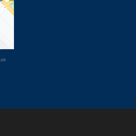
вая
a