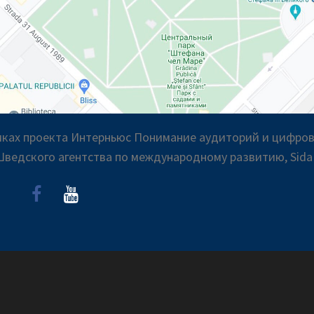
амках проекта Интерньюс Понимание аудиторий и цифро
ведского агентства по международному развитию, Sid