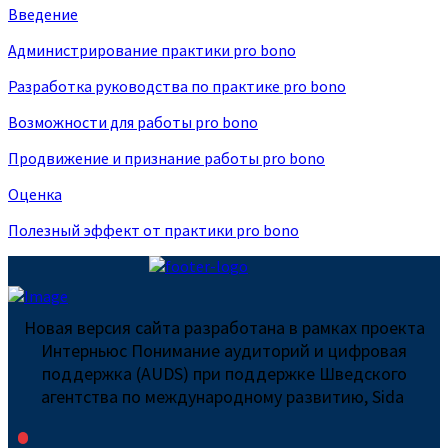
Введение
Администрирование практики pro bono
Разработка руководства по практике pro bono
Возможности для работы pro bono
Продвижение и признание работы pro bono
Оценка
Полезный эффект от практики pro bono
Новая версия сайта разработана в рамках проекта
Интерньюс Понимание аудиторий и цифровая
поддержка (AUDS) при поддержке Шведского
агентства по международному развитию, Sida