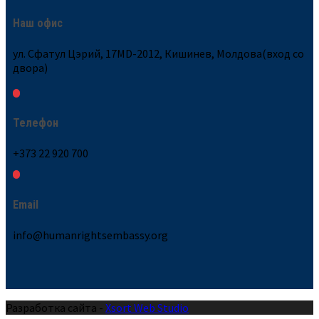
Наш офис
ул. Сфатул Цэрий, 17MD-2012, Кишинев, Молдова(вход со
двора)
Телефон
+373 22 920 700
Email
info@humanrightsembassy.org
Разработка сайта -
Xsort Web Studio