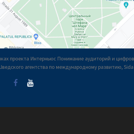
амках проекта Интерньюс Понимание аудиторий и цифро
ведского агентства по международному развитию, Sid