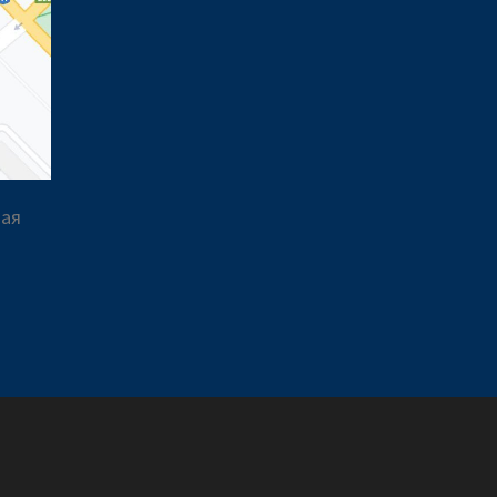
вая
a