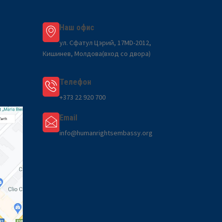
Наш офис
ул. Сфатул Цэрий, 17MD-2012,
Кишинев, Молдова(вход со двора)
Телефон
+373 22 920 700
Email
info@humanrightsembassy.org