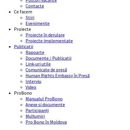
Posturi vacante
Contacte
Ce facem
Știri
Evenimente
Proiecte
Proiecte în derulare
Proiecte implementate
Publicatii
Rapoarte
Documente / Publicatii
Link-uri utile
Comunicate de presă
Human Rights Embassy în Presă
Interviu
Video
ProBono
Manualul ProBono
Anexe si documente
Participanți
Mulțumiri
Pro Bono în Moldova