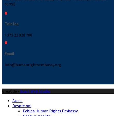
curte)
Telefon
+373 22 920 700
Email
info@humanrightsembassy.org
Creat de -
Xsort Web Studio
Acasa
Despre noi
Echipa Human Rights Embassy