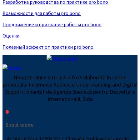
Разработка руководства по практике pro bono
Возможности для работы pro bono
Продвижение и признание работы pro bono
Оценка
Полезный эффект от практики pro bono
Noua versiune site-ului a fost elaborată în cadrul
proiectului Internews Audience Understanding and Digital
Support, finanţat de Agenția Suedeză pentru Dezvoltare
Internațională, Sida
Biroul nostru
str. Sfatul Țării, 17 MD-2012, Chișinău, Moldova(intrare din