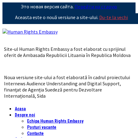
Это новая версия сайта.
Перейти на старую
Aceasta este o nouă versiune a site-ului.
Du-te la vechi
Site-ul Human Rights Embassy a fost elaborat cu sprijinul
oferit de Ambasada Republicii Lituania în Republica Moldova
Noua versiune site-ului a fost elaborată în cadrul proiectului
Internews Audience Understanding and Digital Support,
finanţat de Agenția Suedeză pentru Dezvoltare
Internațională, Sida
Acasa
Despre noi
Echipa Human Rights Embassy
Posturi vacante
Contacte