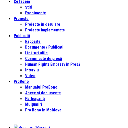
Ce facem
Știri
Evenimente
Proiecte
Proiecte în derulare
Proiecte implementate
Publicatii
Rapoarte
Documente / Publicatii
Link-uri utile
Comunicate de presă
Human Rights Embassy în Presă
Interviu
Video
ProBono
Manualul ProBono
Anexe si documente
Participanți
Mulțumiri
Pro Bono în Moldova