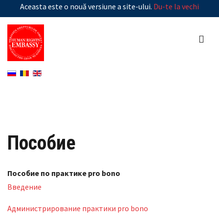
Aceasta este o nouă versiune a site-ului.
Du-te la vechi
Пособие
Пособие по практике pro bono
Введение
Администрирование практики pro bono