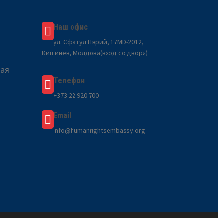
Наш офис
ул. Сфатул Цэрий, 17MD-2012,
Кишинев, Молдова(вход со двора)
вая
Телефон
a
+373 22 920 700
Email
info@humanrightsembassy.org