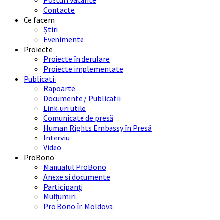
Posturi vacante
Contacte
Ce facem
Știri
Evenimente
Proiecte
Proiecte în derulare
Proiecte implementate
Publicatii
Rapoarte
Documente / Publicatii
Link-uri utile
Comunicate de presă
Human Rights Embassy în Presă
Interviu
Video
ProBono
Manualul ProBono
Anexe si documente
Participanți
Mulțumiri
Pro Bono în Moldova