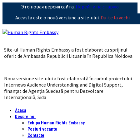
Это новая версия сайта.
Перейти на старую
Aceasta este o nouă versiune a site-ului.
Du-te la vechi
Site-ul Human Rights Embassy a fost elaborat cu sprijinul
oferit de Ambasada Republicii Lituania în Republica Moldova
Noua versiune site-ului a fost elaborată în cadrul proiectului
Internews Audience Understanding and Digital Support,
finanţat de Agenția Suedeză pentru Dezvoltare
Internațională, Sida
Acasa
Despre noi
Echipa Human Rights Embassy
Posturi vacante
Contacte