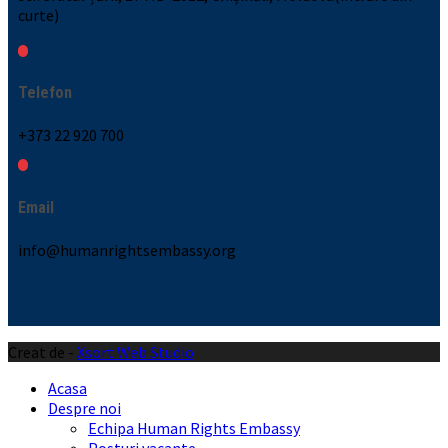
curte)
Telefon
+373 22 920 700
Email
info@humanrightsembassy.org
Creat de -
Xsort Web Studio
Acasa
Despre noi
Echipa Human Rights Embassy