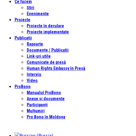
Ce facem
Știri
Evenimente
Proiecte
Proiecte în derulare
Proiecte implementate
Publicatii
Rapoarte
Documente / Publicatii
Link-uri utile
Comunicate de presă
Human Rights Embassy în Presă
Interviu
Video
ProBono
Manualul ProBono
Anexe si documente
Participanți
Mulțumiri
Pro Bono în Moldova