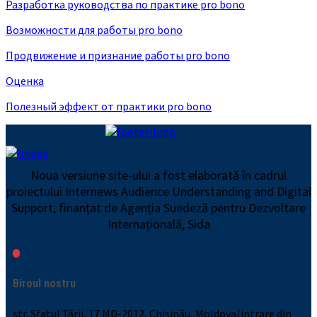
Разработка руководства по практике pro bono
Возможности для работы pro bono
Продвижение и признание работы pro bono
Оценка
Полезный эффект от практики pro bono
Noua versiune site-ului a fost elaborată în cadrul
proiectului Internews Audience Understanding and Digital
Support, finanţat de Agenția Suedeză pentru Dezvoltare
Internațională, Sida
Biroul nostru
str. Sfatul Țării, 17 MD-2012, Chișinău, Moldova(intrare din