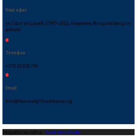
Наш офис
ул. Сфатул Цэрий, 17MD-2012, Кишинев, Молдова(вход со
двора)
Телефон
+373 22 920 700
Email
info@humanrightsembassy.org
Разработка сайта -
Xsort Web Studio