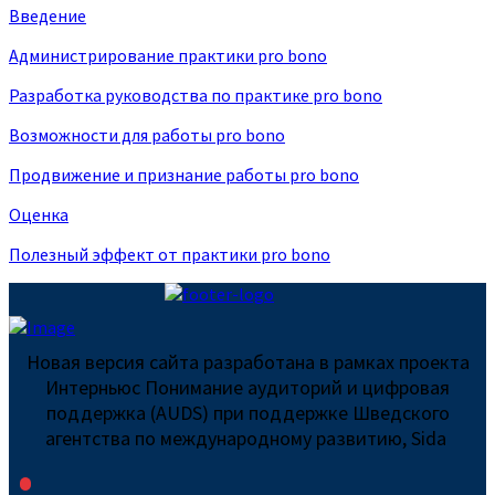
Введение
Администрирование практики pro bono
Разработка руководства по практике pro bono
Возможности для работы pro bono
Продвижение и признание работы pro bono
Оценка
Полезный эффект от практики pro bono
Новая версия сайта разработана в рамках проекта
Интерньюс Понимание аудиторий и цифровая
поддержка (AUDS) при поддержке Шведского
агентства по международному развитию, Sida