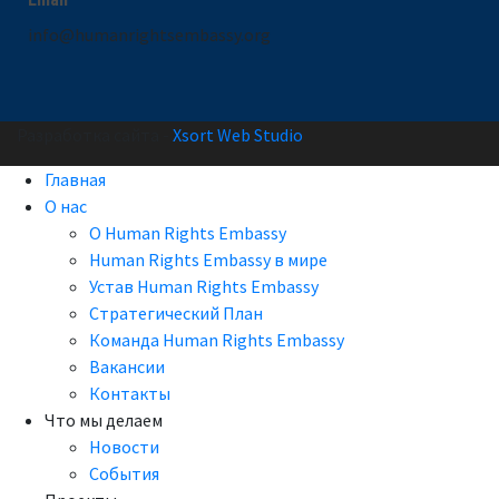
info@humanrightsembassy.org
Разработка сайта -
Xsort Web Studio
Главная
О нас
О Human Rights Embassy
Human Rights Embassy в мире
Устав Human Rights Embassy
Стратегический План
Команда Human Rights Embassy
Вакансии
Контакты
Что мы делаем
Новости
События