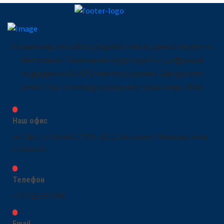
Новая версия сайта разработана в рамках проекта
Интерньюс Понимание аудиторий и цифровая
поддержка (AUDS) при поддержке Шведского
агентства по международному развитию, Sida
Наш офис
ул. Сфатул Цэрий, 17MD-2012, Кишинев, Молдова(вход
со двора)
Телефон
+373 22 920 700
Email