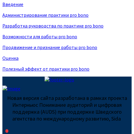
Введение
Администрирование практики pro bono
Разработка руководства по практике pro bono
Возможности для работы pro bono
Продвижение и признание работы pro bono
Оценка
Полезный эффект от практики pro bono
Новая версия сайта разработана в рамках проекта
Интерньюс Понимание аудиторий и цифровая
поддержка (AUDS) при поддержке Шведского
агентства по международному развитию, Sida