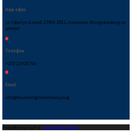
Наш офис
ул. Сфатул Цэрий, 17MD-2012, Кишинев, Молдова(вход со
двора)
Телефон
+373 22 920 700
Email
info@humanrightsembassy.org
Разработка сайта -
Xsort Web Studio