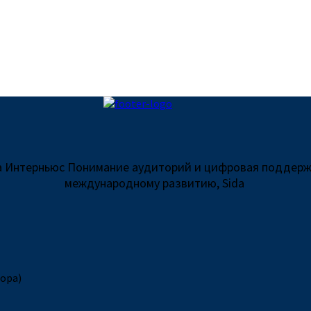
та Интерньюс Понимание аудиторий и цифровая поддерж
международному развитию, Sida
вора)