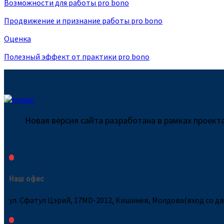
Возможности для работы pro bono
Продвижение и признание работы pro bono
Оценка
Полезный эффект от практики pro bono
Новая версия сайта разработана в рамках проек
Наш офис
ул. Сфатул Цэрий, 17MD-2012, Кишинев, Молдова(вход со д