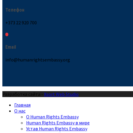
Телефон
+373 22 920 700
Email
info@humanrightsembassy.org
Разработка сайта -
Xsort Web Studio
Главная
О нас
О Human Rights Embassy
Human Rights Embassy в мире
Устав Human Rights Embassy