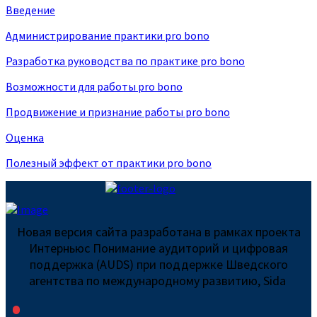
Введение
Администрирование практики pro bono
Разработка руководства по практике pro bono
Возможности для работы pro bono
Продвижение и признание работы pro bono
Оценка
Полезный эффект от практики pro bono
Новая версия сайта разработана в рамках проекта
Интерньюс Понимание аудиторий и цифровая
поддержка (AUDS) при поддержке Шведского
агентства по международному развитию, Sida