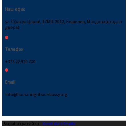
Наш офис
ул. Сфатул Цэрий, 17MD-2012, Кишинев, Молдова(вход со
двора)
Телефон
+373 22 920 700
Email
info@humanrightsembassy.org
Разработка сайта -
Xsort Web Studio