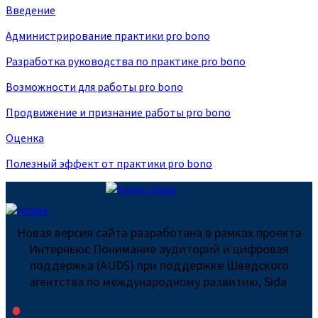
Введение
Администрирование практики pro bono
Разработка руководства по практике pro bono
Возможности для работы pro bono
Продвижение и признание работы pro bono
Оценка
Полезный эффект от практики pro bono
Новая версия сайта разработана в рамках проекта
Интерньюс Понимание аудиторий и цифровая
поддержка (AUDS) при поддержке Шведского
агентства по международному развитию, Sida