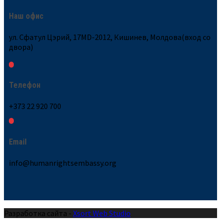
Наш офис
ул. Сфатул Цэрий, 17MD-2012, Кишинев, Молдова(вход со
двора)
Телефон
+373 22 920 700
Email
info@humanrightsembassy.org
Разработка сайта -
Xsort Web Studio