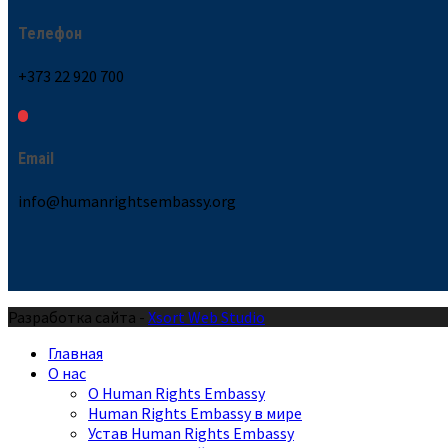
Телефон
+373 22 920 700
Email
info@humanrightsembassy.org
Разработка сайта -
Xsort Web Studio
Главная
О нас
О Human Rights Embassy
Human Rights Embassy в мире
Устав Human Rights Embassy