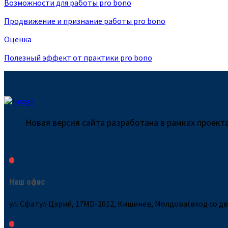
Возможности для работы pro bono
Продвижение и признание работы pro bono
Оценка
Полезный эффект от практики pro bono
Новая версия сайта разработана в рамках проек
Наш офис
ул. Сфатул Цэрий, 17MD-2012, Кишинев, Молдова(вход со д