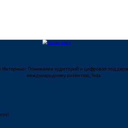
та Интерньюс Понимание аудиторий и цифровая поддерж
международному развитию, Sida
вора)