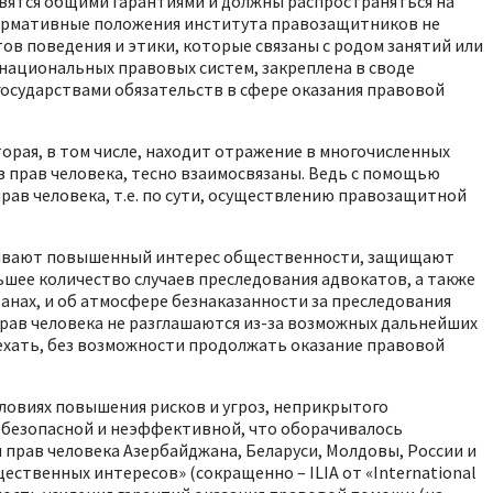
вятся общими гарантиями и должны распространяться на
нормативные положения института правозащитников не
 поведения и этики, которые связаны с родом занятий или
национальных правовых систем, закреплена в своде
осударствами обязательств в сфере оказания правовой
орая, в том числе, находит отражение в многочисленных
 прав человека, тесно взаимосвязаны. Ведь с помощью
ав человека, т.е. по сути, осуществлению правозащитной
ызывают повышенный интерес общественности, защищают
шее количество случаев преследования адвокатов, а также
анах, и об атмосфере безнаказанности за преследования
прав человека не разглашаются из-за возможных дальнейших
уехать, без возможности продолжать оказание правовой
ловиях повышения рисков и угроз, неприкрытого
ебезопасной и неэффективной, что оборачивалось
прав человека Азербайджана, Беларуси, Молдовы, России и
твенных интересов» (сокращенно – ILIA от «International