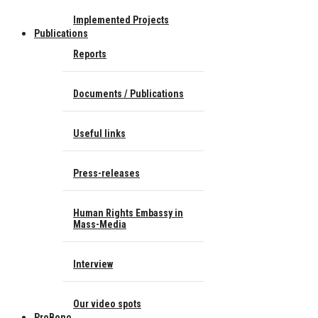
Implemented Projects
Publications
Reports
Documents / Publications
Useful links
Press-releases
Human Rights Embassy in
Mass-Media
Interview
Our video spots
ProBono