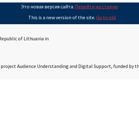
Это новая версия сайта.
Перейти на старую
This is a new version of the site.
Go to old
epublic of Lithuania in
s project Audience Understanding and Digital Support, funded by