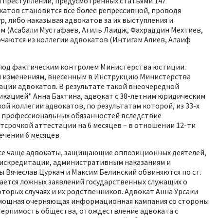
и преступлений, предусмотренных статьями 147
вокатов становится все более репрессивной, проводя
 либо наказывая адвокатов за их выступления и
 (Асабали Мустафаев, Агиль Лаидж, Фахраддин Мехтиев,
ючаются из коллегии адвокатов (Интигам Алиев, Алаиф
 под фактическим контролем Министерства юстиции.
м изменениям, внесенным в Инструкцию Министерства
ации адвокатов. В результате такой внеочередной
фикацией" Анна Бахтина, адвокат с 38-летним юридическим
ой коллегии адвокатов, по результатам которой, из 33-х
х профессиональных обязанностей вследствие
тсрочкой аттестации на 6 месяцев – в отношении 12-ти
ечении 6 месяцев.
 Все чаще адвокаты, защищающие оппозиционных деятелей,
 дискредитации, административным наказаниям и
 Вячеслав Цуркан и Максим Белинский обвиняются по ст.
сается ложных заявлений государственных служащих о
торых случаях и их родственников. Адвокат Анна Урсаки
на мощная очерняющая информационная кампания со стороны
терпимость общества, отождествление адвоката с