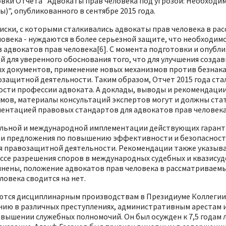
товки Отчета "Адвокаты прав человека под угрозой: Необходи
)", опубликованного в сентябре 2015 года.
риски, с которыми сталкивались адвокаты прав человека в р
овека - нуждаются в более серьезной защите, что необходим
адвокатов прав человека[6]. С момента подготовки и опубли
 для уверенного обоснования того, что для улучшения созда
 документов, применение новых механизмов против безнаказ
озащитной деятельности. Таким образом, Отчет 2015 года ст
сти профессии адвоката. А доклады, выводы и рекомендации
умов, материалы консультаций экспертов могут и должны ст
ментацией правовых стандартов для адвокатов прав человека
льной и международной имплементации действующих гаранти
и предложения по повышению эффективности и безопасности 
я правозащитной деятельности. Рекомендации также указыва
се разрешения споров в международных судебных и квазисуд
лнены, положение адвокатов прав человека в рассматриваемых
ловека сводится на нет.
аются дисциплинарным производствам в Президиуме Коллегии
нию в различных преступлениях, административным арестам 
вышении служебных полномочий. Он был осужден к 7,5 годам л