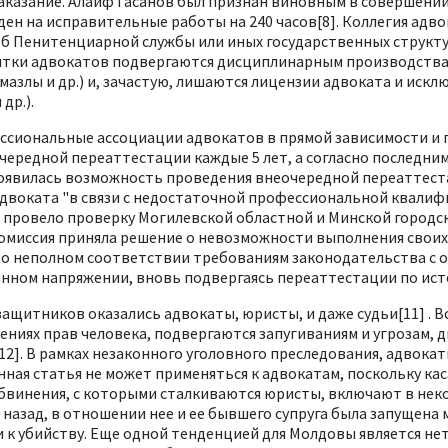
наказание. Алаиф Гасанов был признан виновным в совершени
ужден на исправительные работы на 240 часов[8]. Коллегия ад
 Пенитенциарной службы или иных государственных структур,
ятки адвокатов подвергаются дисциплинарным производствам
азлы и др.) и, зачастую, лишаются лицензии адвоката и искл
др.).
ессиональные ассоциации адвокатов в прямой зависимости и
ередной переаттестации каждые 5 лет, а согласно последни
 появилась возможность проведения внеочередной переаттест
 адвоката "в связи с недостаточной профессиональной квали
и провело проверку Могилевской областной и Минской городск
омиссия приняла решение о невозможности выполнения свои
 о неполном соответствии требованиям законодательства с о
оянном напряжении, вновь подвергаясь переаттестации по ист
защитников оказались адвокаты, юристы, и даже судьи[11] .
ниях прав человека, подвергаются запугиваниям и угрозам,
. В рамках незаконного уголовного преследования, адвокаты
нная статья не может применяться к адвокатам, поскольку ка
обвинения, с которыми сталкиваются юристы, включают в неко
т назад, в отношении нее и ее бывшего супруга была запуще
к убийству. Еще одной тенденцией для Молдовы является не