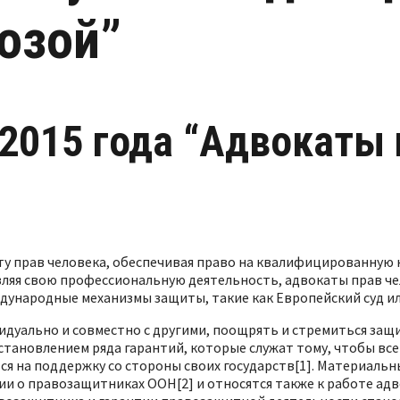
озой”
 2015 года “Адвокаты 
у прав человека, обеспечивая право на квалифицированную
твляя свою профессиональную деятельность, адвокаты прав 
дународные механизмы защиты, такие как Европейский суд и
уально и совместно с другими, поощрять и стремиться защи
тановлением ряда гарантий, которые служат тому, чтобы вс
ься на поддержку со стороны своих государств[1]. Материаль
и о правозащитниках ООН[2] и относятся также к работе адв