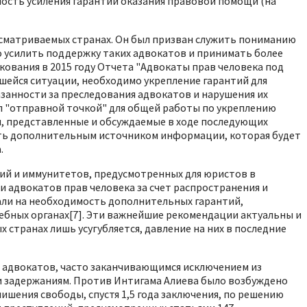
мость усиления гарантий оказания правовой помощи (на
ассматриваемых странах. Он был призван служить пониманию
о усилить поддержку таких адвокатов и принимать более
кования в 2015 году Отчета "Адвокаты прав человека под
вшейся ситуации, необходимо укрепление гарантий для
анности за преследования адвокатов и нарушения их
ал "отправной точкой" для общей работы по укреплению
, представленные и обсуждаемые в ходе последующих
ать дополнительным источником информации, которая будет
.
й и иммунитетов, предусмотренных для юристов в
адвокатов прав человека за счет распространения и
ли на необходимость дополнительных гарантий,
ебных органах[7]. Эти важнейшие рекомендации актуальны и
 странах лишь усугубляется, давление на них в последние
 адвокатов, часто заканчивающимся исключением из
и задержаниям. Против Интигама Алиева было возбуждено
ишения свободы, спустя 1,5 года заключения, по решению