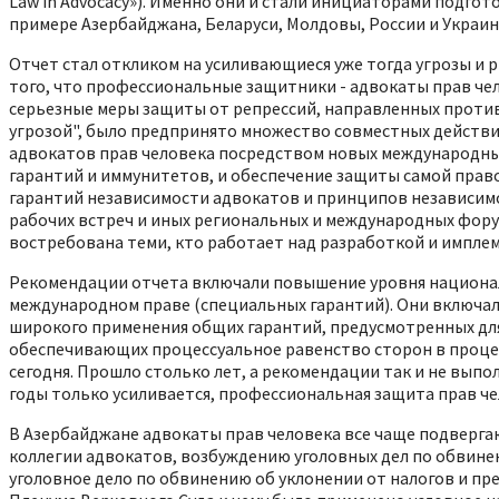
Law in Advocacy»). Именно они и стали инициаторами подго
примере Азербайджана, Беларуси, Молдовы, России и Украины
Отчет стал откликом на усиливающиеся уже тогда угрозы и 
того, что профессиональные защитники - адвокаты прав чел
серьезные меры защиты от репрессий, направленных против 
угрозой", было предпринято множество совместных действий
адвокатов прав человека посредством новых международных
гарантий и иммунитетов, и обеспечение защиты самой прав
гарантий независимости адвокатов и принципов независимо
рабочих встреч и иных региональных и международных фор
востребована теми, кто работает над разработкой и импле
Рекомендации отчета включали повышение уровня национа
международном праве (специальных гарантий). Они включал
широкого применения общих гарантий, предусмотренных дл
обеспечивающих процессуальное равенство сторон в процес
сегодня. Прошло столько лет, а рекомендации так и не выпо
годы только усиливается, профессиональная защита прав че
В Азербайджане адвокаты прав человека все чаще подверг
коллегии адвокатов, возбуждению уголовных дел по обвине
уголовное дело по обвинению об уклонении от налогов и пре