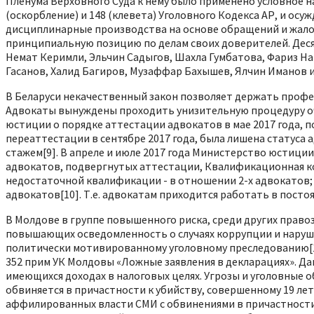
Пленума Верховного Суда к нему было применено условное 
(оскорбление) и 148 (клевета) Уголовного Кодекса АР, и ос
дисциплинарные производства на основе обращений и жалоб
принципиальную позицию по делам своих доверителей. Дес
Немат Керимли, Эльчин Садыгов, Шахла Гумбатова, Фариз Нам
Гасанов, Халид Багиров, Музаффар Бахышев, Ялчин Иманов и 
В Беларуси некачественный закон позволяет держать проф
Адвокаты вынуждены проходить унизительную процедуру оч
юстиции о порядке аттестации адвокатов в мае 2017 года,
переаттестации в сентябре 2017 года, была лишена статуса
стажем[9]. В апреле и июле 2017 года Министерство юстици
адвокатов, подвергнутых аттестации, Квалификационная к
недостаточной квалификации - в отношении 2-х адвокатов;
адвокатов[10]. Т.е. адвокатам приходится работать в пост
В Молдове в группе повышенного риска, среди других право
повышающих осведомленность о случаях коррупции и наруше
политически мотивированному уголовному преследованию[12]
352 прим УК Молдовы «Ложные заявления в декларациях». Да
имеющихся доходах в налоговых целях. Угрозы и уголовные 
обвиняется в причастности к убийству, совершенному 19 ле
аффилированных власти СМИ с обвинениями в причастности 