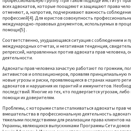
профессиональную группу. При таком подходе институт пр
всех адвокатов, которые поощряют и защищают права челов
отменяют, а, напротив, подчеркивают важность соблюдения
профессией[4]. Для юристов совокупность профессиональных
международно-правовых документов, используемых в проце
помощи[5] .
Соответственно, ухудшающаяся ситуация с соблюдением и п
международных отчетах, и негативная тенденция, свидетель
репрессий, направленных против адвоката прав человека, 
деятельности.
Адвокаты прав человека зачастую работают по громким, 
активистов и оппозиционеров, проявляя принципиальную по
новые угрозы и риски, проявляющиеся в странах нашего рег
адвокатов и нарушения их гарантий и иммунитетов. Необхо
последствий. Многие из тех, кто подвергается угрозам, ли
помощи их доверителям.
Проблемы, с которыми стали сталкиваться адвокаты прав че
вмешательства в профессиональную деятельность адвокатов
тяжелыми последствиями для реализации права клиентов на
Украины, являющихся выпускниками Программы Сети домов п