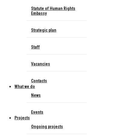
Statute of Human Rights
Embassy
Strategic plan
Staff
Vacancies
Contacts
What we do
News
Events
Projects
Ongoing projects