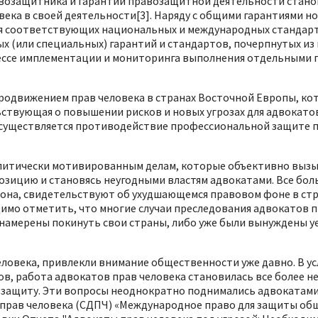
авозащитника и гарантии правозащитной деятельности стано
ека в своей деятельности[3]. Наряду с общими гарантиями 
 соответствующих национальных и международных стандартов
 (или специальных) гарантий и стандартов, почерпнутых из 
ссе имплементации и мониторинга выполнения отдельными г
родвижением прав человека в странах Восточной Европы, кот
ствующая о повышении рисков и новых угрозах для адвокатов
осуществляется противодействие профессиональной защите пр
политически мотивированным делам, которые объективно в
зицию и становясь неугодными властям адвокатами. Все боль
иона, свидетельствуют об ухудшающемся правовом фоне в стр
димо отметить, что многие случаи преследования адвокатов 
бо намерены покинуть свои страны, либо уже были вынуждены 
ловека, привлекли внимание общественности уже давно. В ус
, работа адвокатов прав человека становилась все более н
 защиту. Эти вопросы неоднократно поднимались адвокатами 
рав человека (СДПЧ) «Международное право для защиты общес