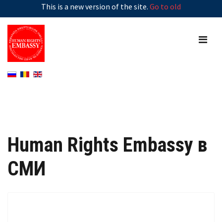
This is a new version of the site.
Go to old
Human Rights Embassy в
СМИ