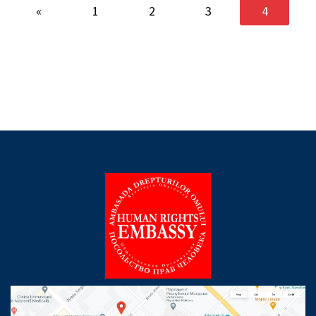
«
1
2
3
4