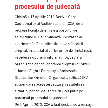
procesului de judecată
Chişinău, 17 Aprilie 2012. Decizia Consiliul
Coordonator al Audiovizualului (CCA) de a
retrage licenţa de emisie a postulul de
televiziune NIT subminează libertatea de
exprimare în Republica Moldova şi încalcă
dreptul, în special al vorbitorilor de limbă rusă,
în vederea obţinerii informaţiilor, declară
organizaţia pentru apărarea drepturilor omului
"Human Rights Embassy" (Ambasada
Drepturilor Omului). Organizaţia solicită CCA
suspendarea aceastei decizii şi restabilirea
situatiei pentru difuzarea NIT cel puţin pe
parcursul procesului de judecată.
Pe 5 Aprilie 2012, CCA a luat decizia de a retrage