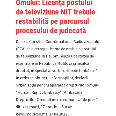
Omului: Licența postului
de televiziune NIT trebuie
restabilită pe parcursul
procesului de judecată
Decizia Consiliul Coordonator al Audiovizualului
(CCA) de a retrage licenţa de emisie a postulul
de televiziune NIT subminează libertatea de
exprimare în Republica Moldova şi încalcă
dreptul, în special al vorbitorilor de limbă rusă,
în vederea obţinerii informaţiilor, declară
organizaţia pentru apărarea drepturilor omului
"Human Rights Embassy" (Ambasada
Drepturilor Omului) într-o comunicat de presă
difuzat marți, 17 aprilie. Sursa:
news.moldova.ms, 17.04.2012 ...