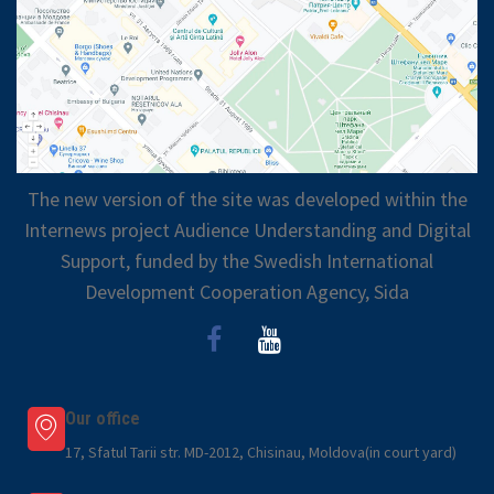
The new version of the site was developed within the
Internews project Audience Understanding and Digital
Support, funded by the Swedish International
Development Cooperation Agency, Sida
Our office
17, Sfatul Tarii str. MD-2012, Chisinau, Moldova(in court yard)