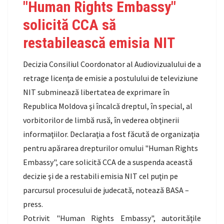
"Human Rights Embassy"
solicită CCA să
restabilească emisia NIT
Decizia Consiliul Coordonator al Audiovizualului de a
retrage licenţa de emisie a postulului de televiziune
NIT subminează libertatea de exprimare în
Republica Moldova şi încalcă dreptul, în special, al
vorbitorilor de limbă rusă, în vederea obţinerii
informaţiilor. Declaraţia a fost făcută de organizaţia
pentru apărarea drepturilor omului "Human Rights
Embassy", care solicită CCA de a suspenda această
decizie şi de a restabili emisia NIT cel puţin pe
parcursul procesului de judecată, notează BASA –
press.
Potrivit "Human Rights Embassy", autorităţile