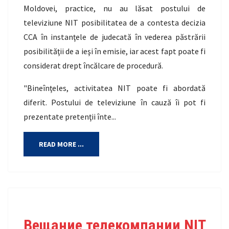
Moldovei, practice, nu au lăsat postului de
televiziune NIT posibilitatea de a contesta decizia
CCA în instanţele de judecată în vederea păstrării
posibilităţii de a ieşi în emisie, iar acest fapt poate fi
considerat drept încălcare de procedură.
"Bineînţeles, activitatea NIT poate fi abordată
diferit. Postului de televiziune în cauză îi pot fi
prezentate pretenţii înte...
READ MORE ...
Вещание телекомпании NIT