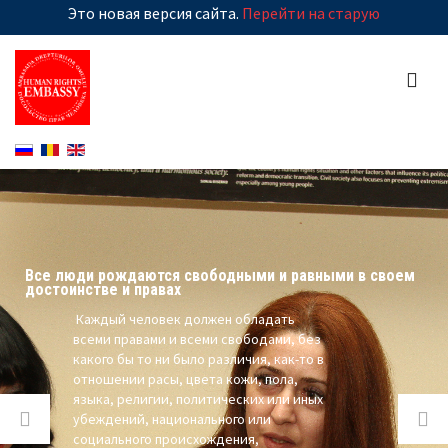
Это новая версия сайта.
Перейти на старую
Все люди рождаются свободными и равными в своем 
достоинстве и правах

 Каждый человек должен обладать 
всеми правами и всеми свободами, без 
какого бы то ни было различия, как-то в 
отношении расы, цвета кожи, пола, 
языка, религии, политических или иных 
убеждений, национального или 
социального происхождения, 