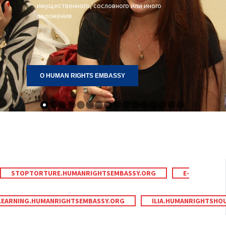
имущественного, сословного или иного 
положения

О HUMAN RIGHTS EMBASSY
STOPTORTURE.HUMANRIGHTSEMBASSY.ORG
E-
LEARNING.HUMANRIGHTSEMBASSY.ORG
ILIA.HUMANRIGHTSHO